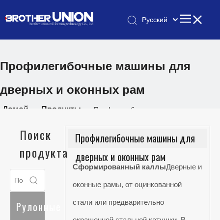
Pусский
简体中文
English
Профилегибочные машины для
дверных и оконных рам
Домой
Продукты
»
»
Профилегибочные машины для
дверных и оконных рам
Поиск
Профилегибочные машины для
продукта
дверных и оконных рам
Сформированный каллы
Дверные и
оконные рамы, от оцинкованной
стали или предварительно
Рулонные
окрашенной стальной катушки. В