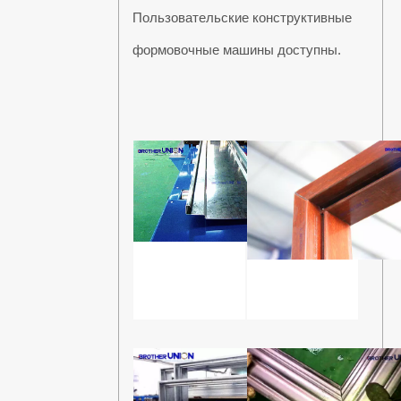
Пользовательские конструктивные
формовочные машины доступны.
"Линия
для
производства
дверных
рам
из
оцинкованной
стали"
Профилегибочн
машина
для